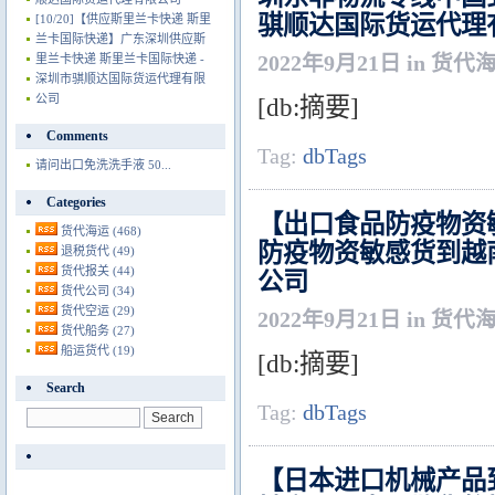
骐顺达国际货运代理
[10/20]
【供应斯里兰卡快递 斯里
兰卡国际快递】广东深圳供应斯
2022年9月21日 in 货代
里兰卡快递 斯里兰卡国际快递 -
深圳市骐顺达国际货运代理有限
公司
[db:摘要]
Comments
Tag:
dbTags
请问出口免洗洗手液 50...
Categories
【出口食品防疫物资
货代海运
(468)
防疫物资敏感货到越
退税货代
(49)
货代报关
(44)
公司
货代公司
(34)
货代空运
(29)
2022年9月21日 in 货代
货代船务
(27)
船运货代
(19)
[db:摘要]
Search
Tag:
dbTags
【日本进口机械产品