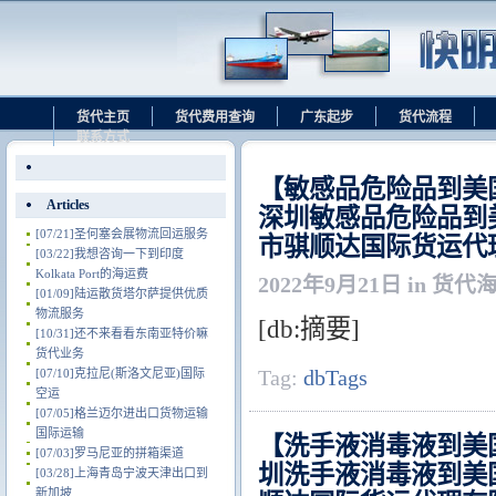
货代主页
货代费用查询
广东起步
货代流程
联系方式
【敏感品危险品到美
Articles
深圳敏感品危险品到
[07/21]
圣何塞会展物流回运服务
市骐顺达国际货运代
[03/22]
我想咨询一下到印度
Kolkata Port的海运费
2022年9月21日 in 货代
[01/09]
陆运散货塔尔萨提供优质
物流服务
[db:摘要]
[10/31]
还不来看看东南亚特价嘛
货代业务
Tag:
dbTags
[07/10]
克拉尼(斯洛文尼亚)国际
空运
[07/05]
格兰迈尔进出口货物运输
国际运输
【洗手液消毒液到美
[07/03]
罗马尼亚的拼箱渠道
圳洗手液消毒液到美
[03/28]
上海青岛宁波天津出口到
新加坡.