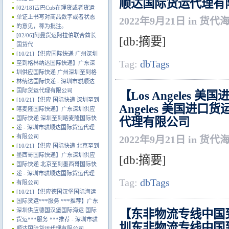
顺达国际货运代理有
[02/18]
古巴Cub在理货或者货运
单证上书写对商品数字或者状态
2022年9月21日 in 货代
的意见，称为批注。
[02/06]
阿曼货运阿拉伯联合酋长
[db:摘要]
国货代
[10/21]
【供应国际快递 广州深圳
Tag:
dbTags
至到格林纳达国际快递】广东深
圳供应国际快递 广州深圳至到格
林纳达国际快递 - 深圳市骐顺达
国际货运代理有限公司
【Los Angele
[10/21]
【供应 国际快递 深圳至到
Angeles 美国进
喀麦隆国际快递】广东深圳供应
国际快递 深圳至到喀麦隆国际快
代理有限公司
递 - 深圳市骐顺达国际货运代理
有限公司
2022年9月21日 in 货代
[10/21]
【供应 国际快递 北京至到
墨西哥国际快递】广东深圳供应
[db:摘要]
国际快递 北京至到墨西哥国际快
递 - 深圳市骐顺达国际货运代理
Tag:
dbTags
有限公司
[10/21]
【供应德国汉堡国际海运
国际货运***服务 ***推荐】广东
深圳供应德国汉堡国际海运 国际
【东非物流专线中国
货运***服务 ***推荐 - 深圳市骐
圳东非物流专线中国到
顺达国际货运代理有限公司