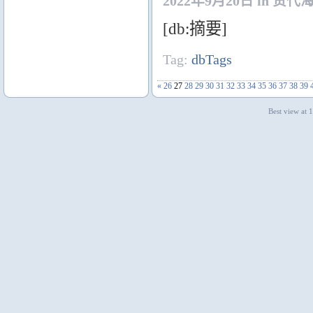
2022年9月20日 in 货代
[db:摘要]
Tag:
dbTags
«
26
27
28
29
30
31
32
33
34
35
36
37
38
39
Best view at 