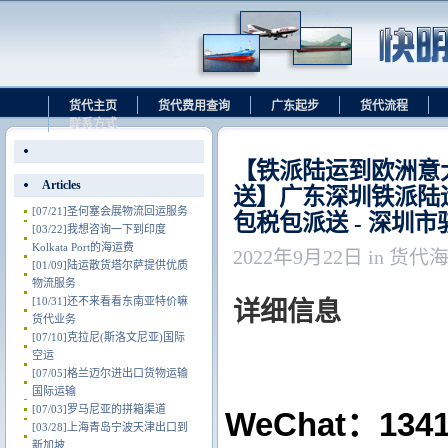
货代主页
货代费用查询
广东起步
货代流程
联系方式
【铁派陆运到欧洲意
Articles
送】广东深圳铁派陆
[07/21]
圣何塞会展物流回运服务
包税包派送 - 深圳
[03/22]
我想咨询一下到印度
Kolkata Port的海运费
2022年9月22日 in 货代
[01/09]
陆运散货塔尔萨提供优质
物流服务
[10/31]
还不来看看东南亚特价嘛
详细信息
货代业务
[07/10]
克拉尼(斯洛文尼亚)国际
空运
[07/05]
格兰迈尔进出口货物运输
国际运输
[07/03]
罗马尼亚的拼箱渠道
WeChat：
[03/28]
上海青岛宁波天津出口到
新加坡.