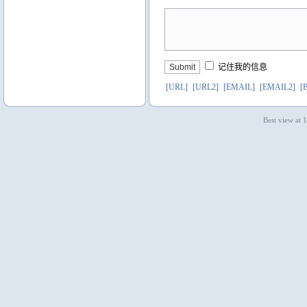
记住我的信息
[URL]
[URL2]
[EMAIL]
[EMAIL2]
[
Best view at 