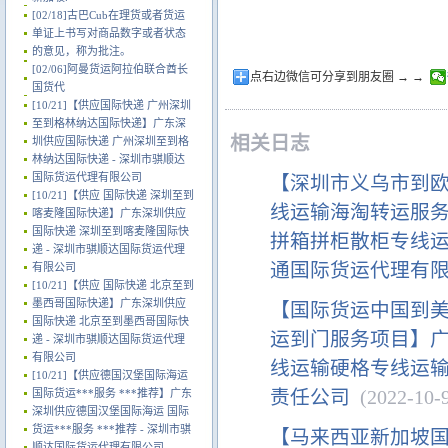
[02/18]
古巴Cub在理货或者货运
单证上书写对商品数字或者状态
的意见，称为批注。
[02/06]
阿曼货运阿拉伯联合酋长
点右边微信可分享到朋友圈 → →
国货代
[10/21]
【供应国际快递 广州深圳
至到格林纳达国际快递】广东深
相关日志
圳供应国际快递 广州深圳至到格
林纳达国际快递 - 深圳市骐顺达
国际货运代理有限公司
【深圳市义乌市到
[10/21]
【供应 国际快递 深圳至到
线运输海淘转运服
喀麦隆国际快递】广东深圳供应
国际快递 深圳至到喀麦隆国际快
拼箱拼柜散柜专线运
递 - 深圳市骐顺达国际货运代理
通国际货运代理有
有限公司
[10/21]
【供应 国际快递 北京至到
墨西哥国际快递】广东深圳供应
【国际货运中国到
国际快递 北京至到墨西哥国际快
运到门服务项目】
递 - 深圳市骐顺达国际货运代理
有限公司
线运输硬格专线运输
[10/21]
【供应德国汉堡国际海运
责任公司
(2022-10-9
国际货运***服务 ***推荐】广东
深圳供应德国汉堡国际海运 国际
货运***服务 ***推荐 - 深圳市骐
【马来西亚新加坡
顺达国际货运代理有限公司