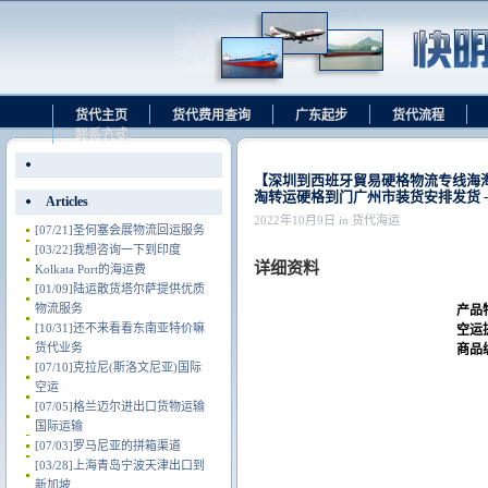
货代主页
货代费用查询
广东起步
货代流程
联系方式
【深圳到西班牙貿易硬格物流专线海
淘转运硬格到门广州市装货安排发货 
Articles
2022年10月9日 in 货代海运
[07/21]
圣何塞会展物流回运服务
[03/22]
我想咨询一下到印度
详细资料
Kolkata Port的海运费
[01/09]
陆运散货塔尔萨提供优质
物流服务
产品
[10/31]
还不来看看东南亚特价嘛
空运
货代业务
商品
[07/10]
克拉尼(斯洛文尼亚)国际
空运
[07/05]
格兰迈尔进出口货物运输
国际运输
[07/03]
罗马尼亚的拼箱渠道
[03/28]
上海青岛宁波天津出口到
新加坡.