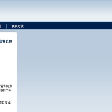
式
联系方式
监督仓包
，营业网点
市/广州
项目专业