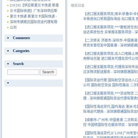
[10/20]
【供应斯里兰卡快递 斯里
相关日志
兰卡国际快递】广东深圳供应斯
【进口报关服务项目,雨伞/折叠伞/
里兰卡快递 斯里兰卡国际快递 -
伞骨进出口贸易国际海运 出口报关 
深圳市骐顺达国际货运代理有限
【进口报关服务项目,***散柜进仓
公司
运达库房包仓 买单报关服务项目 -
Comments
【二次转关 济南市-深圳市-中国香
转货车管控至中国香港 - 深圳骐顺
Categories
【进口报关服务项目,出入口电脑上
用移动光驱 进口报关代理及货代公司
Search
【进口报关服务项目,代理商深圳市
过关物流配送服务 - 深圳骐顺通国
【国际货运代理 国际航空货运出入口
公司 国际航空货运 国际性路运 二次
【进口报关服务项目,***货运物流 
理 - 深圳骐顺通国际货运代理有限
【国际性海运货代,国内海运 澳洲 伦
际海运代理商 - 深圳骐顺通国际货
【成都市-广州市-中国香港 二次转
控 中国转国际性仓服务项目 - 深
【国际性海运货代,K`LINE广州市至V