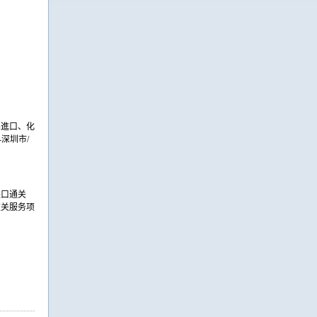
品進口、化
深圳市/
进口通关
过关服务项
产品進口