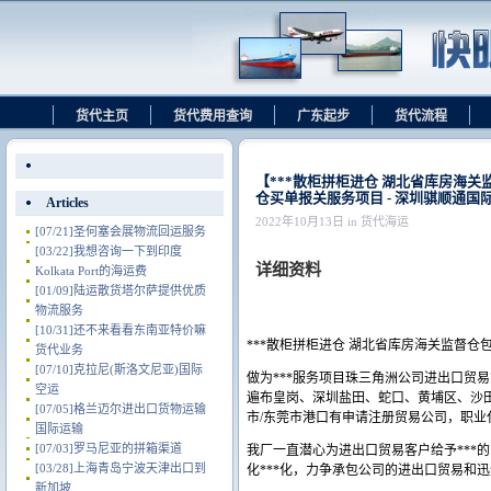
货代主页
货代费用查询
广东起步
货代流程
【***散柜拼柜进仓 湖北省库房海
仓买单报关服务项目 - 深圳骐顺通
Articles
2022年10月13日 in 货代海运
[07/21]
圣何塞会展物流回运服务
[03/22]
我想咨询一下到印度
详细资料
Kolkata Port的海运费
[01/09]
陆运散货塔尔萨提供优质
物流服务
[10/31]
还不来看看东南亚特价嘛
***散柜拼柜进仓 湖北省库房海关监督仓
货代业务
[07/10]
克拉尼(斯洛文尼亚)国际
做为***服务项目珠三角洲公司进出口贸
空运
遍布皇岗、深圳盐田、蛇口、黄埔区、沙田
[07/05]
格兰迈尔进出口货物运输
市/东莞市港口有申请注册贸易公司，职
国际运输
[07/03]
罗马尼亚的拼箱渠道
我厂一直潜心为进出口贸易客户给予***
[03/28]
上海青岛宁波天津出口到
化***化，力争承包公司的进出口贸易和
新加坡.