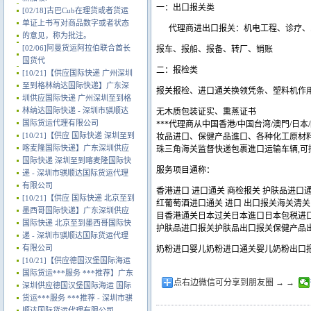
一：出口报关类
[02/18]
古巴Cub在理货或者货运
单证上书写对商品数字或者状态
代理商进出口报关：机电工程、诊疗、
的意见，称为批注。
[02/06]
阿曼货运阿拉伯联合酋长
报车、报船、报备、转厂、销账
国货代
二：报检类
[10/21]
【供应国际快递 广州深圳
至到格林纳达国际快递】广东深
报关报检、进口通关换领凭条、塑料机作
圳供应国际快递 广州深圳至到格
林纳达国际快递 - 深圳市骐顺达
无木质包装证实、熏蒸证书
国际货运代理有限公司
***代理商从中国香港/中国台湾/澳門/
[10/21]
【供应 国际快递 深圳至到
妆品进口、保健产品進口、各种化工原材料
喀麦隆国际快递】广东深圳供应
珠三角海关监督快递包裹進口运输车辆,可拼
国际快递 深圳至到喀麦隆国际快
服务项目通称：
递 - 深圳市骐顺达国际货运代理
有限公司
香港进口 进口通关 商检报关 护肤品进口
[10/21]
【供应 国际快递 北京至到
红葡萄酒进口通关 进口 出口报关海关清关
墨西哥国际快递】广东深圳供应
目香港通关日本过关日本進口日本包税进
国际快递 北京至到墨西哥国际快
护肤品进口报关护肤品出口报关保健产
递 - 深圳市骐顺达国际货运代理
有限公司
奶粉进口婴儿奶粉进口通关婴儿奶粉出口
[10/21]
【供应德国汉堡国际海运
国际货运***服务 ***推荐】广东
点右边微信可分享到朋友圈 → →
深圳供应德国汉堡国际海运 国际
货运***服务 ***推荐 - 深圳市骐
顺达国际货运代理有限公司