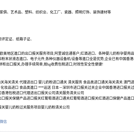
家俱、艺术品、塑料、纺织业、化工厂、瓷器、照明灯饰、装饰建材等
用评定证、纸箱子证、
日本/欧美地区進口的出口报关服务项目,阿里诚信通客户,红酒进口、各种婴儿奶粉孕婴用
粉末状液态進口、电子元件,各种仪器设备机/设备等進口全是优势,企业已有中国香港-
柜出口报关,办理手续简单,按kg收费包税进口,时效性安全性便捷!
通关海关清关 代理进出口 婴儿奶粉进口通关 清关服务 食品类进口通关海关清关 澳門
 化妆品进口 食品类進口 ***运送 日本－深圳市进口报关过关企业中国香港进口报关
口香港包税进口代理进出口报关公司清关服务清关公司
品出口报关保健产品进口报关红葡萄酒进口通关红葡萄酒进口报关红酒进口保健
报关婴儿奶粉过关服务项目婴儿奶粉清关公司
微信