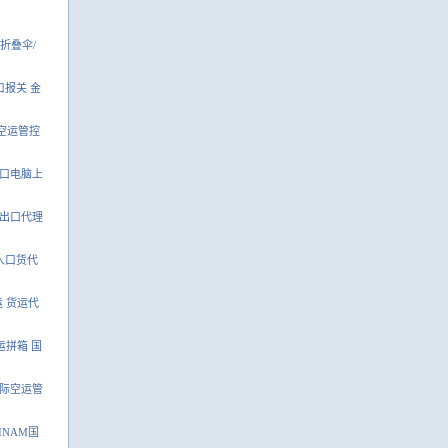
折叠伞/
口报关 金
空运管控
入口电脑上
贸出口代理
入口货代
运 货运代
运拼箱 国
国际空运管
INAM国