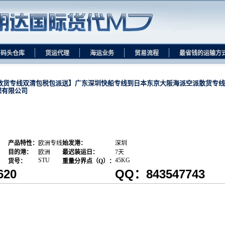
码头仓库
货运代理
海运业务
贸易流程
最省钱的运输方
散货专线双清包税包派送】广东深圳快船专线到日本东京大阪海派空派散货专线
理有限公司
产品特性：
欧洲专线
始发港：
深圳
目的港：
欧洲
最迟装运日：
7天
STU
45KG
货号：
重量分界点（Q）：
14094620 QQ：843547743