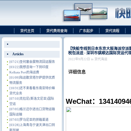
货代主页
货代费用查询
广东起步
货代流程
【快船专线到日本东京大阪海派空派
税包派送 - 深圳市骐顺达国际货运代
Articles
2022年9月22日 in 货代海运
[07/21]
圣何塞会展物流回运服务
[03/22]
我想咨询一下到印度
详细信息
Kolkata Port的海运费
[01/09]
陆运散货塔尔萨提供优质
物流服务
[10/31]
还不来看看东南亚特价嘛
货代业务
[07/10]
克拉尼(斯洛文尼亚)国际
WeChat：134
空运
[07/05]
格兰迈尔进出口货物运输
国际运输
[07/03]
罗马尼亚的拼箱渠道
[03/28]
上海青岛宁波天津出口到
新加坡.