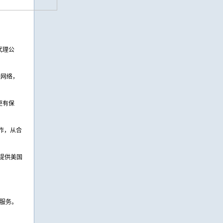
代理公
送网络，
更有保
作，从合
提供美国
合服务。