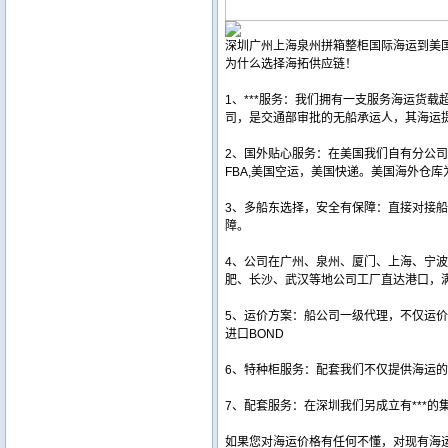
深圳广州上海泉州拼箱整柜国际海运到美
为什么选择海拓供应链！
1、***服务：我们拥有一支服务海运货载
司，是交通部审批的无船承运人，其海运
2、国外贴心服务：在美国我们自有分公司
FBA,美国空运，美国快递。美国海外仓
3、多船东选择，安全有保障：直接对接船公司
障。
4、公司在广州、泉州、厦门、上海、宁
肥、长沙、武汉等地公司工厂直达港口，
5、运价方案：船公司一级代理，不仅运
进口BOND
6、特种柜服务：配套我们不仅提供海运的
7、配套服务：在深圳我们另成立有***
如果您对海运价格有任何不懂，对现有海