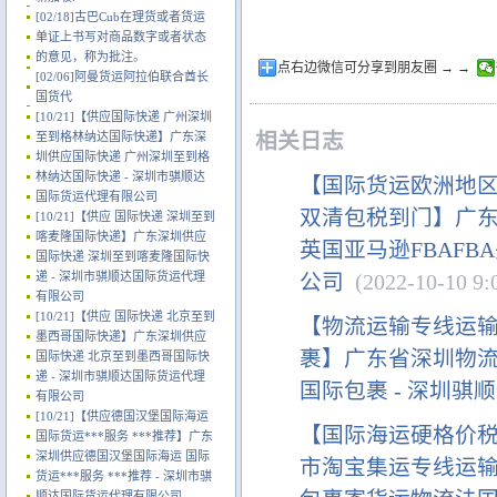
[02/18]
古巴Cub在理货或者货运
单证上书写对商品数字或者状态
的意见，称为批注。
点右边微信可分享到朋友圈 → →
[02/06]
阿曼货运阿拉伯联合酋长
国货代
[10/21]
【供应国际快递 广州深圳
相关日志
至到格林纳达国际快递】广东深
圳供应国际快递 广州深圳至到格
林纳达国际快递 - 深圳市骐顺达
【国际货运欧洲地区
国际货运代理有限公司
双清包税到门】广东
[10/21]
【供应 国际快递 深圳至到
喀麦隆国际快递】广东深圳供应
英国亚马逊FBAFB
国际快递 深圳至到喀麦隆国际快
递 - 深圳市骐顺达国际货运代理
公司
(2022-10-10 9:0
有限公司
[10/21]
【供应 国际快递 北京至到
【物流运输专线运输
墨西哥国际快递】广东深圳供应
裹】广东省深圳物流
国际快递 北京至到墨西哥国际快
递 - 深圳市骐顺达国际货运代理
国际包裹 - 深圳
有限公司
[10/21]
【供应德国汉堡国际海运
【国际海运硬格价
国际货运***服务 ***推荐】广东
深圳供应德国汉堡国际海运 国际
市淘宝集运专线运
货运***服务 ***推荐 - 深圳市骐
顺达国际货运代理有限公司