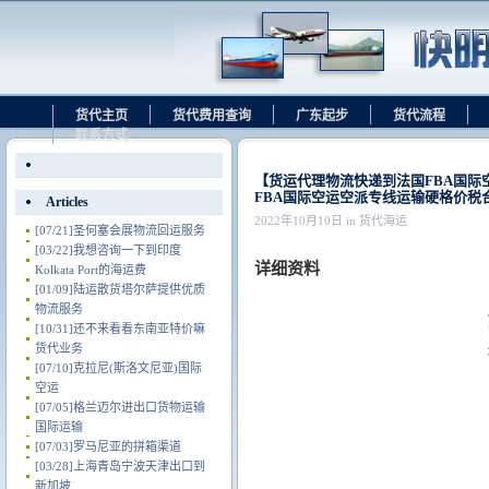
货代主页
货代费用查询
广东起步
货代流程
联系方式
【货运代理物流快递到法国FBA国
FBA国际空运空派专线运输硬格价税
Articles
2022年10月10日 in 货代海运
[07/21]
圣何塞会展物流回运服务
[03/22]
我想咨询一下到印度
详细资料
Kolkata Port的海运费
[01/09]
陆运散货塔尔萨提供优质
物流服务
[10/31]
还不来看看东南亚特价嘛
货代业务
[07/10]
克拉尼(斯洛文尼亚)国际
空运
[07/05]
格兰迈尔进出口货物运输
国际运输
[07/03]
罗马尼亚的拼箱渠道
[03/28]
上海青岛宁波天津出口到
新加坡.